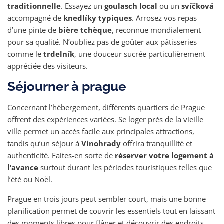
traditionnelle
. Essayez un
goulasch local
ou un
svíčková
accompagné de
knedlíky typiques
. Arrosez vos repas
d’une pinte de
bière tchèque
, reconnue mondialement
pour sa qualité. N’oubliez pas de goûter aux pâtisseries
comme le
trdelník
, une douceur sucrée particulièrement
appréciée des visiteurs.
Séjourner à prague
Concernant l’hébergement, différents quartiers de Prague
offrent des expériences variées. Se loger près de la vieille
ville permet un accès facile aux principales attractions,
tandis qu’un séjour à
Vinohrady
offrira tranquillité et
authenticité. Faites-en sorte de
réserver votre logement à
l’avance
surtout durant les périodes touristiques telles que
l’été ou Noël.
Prague en trois jours peut sembler court, mais une bonne
planification permet de couvrir les essentiels tout en laissant
des moments libres pour flâner et découvrir des endroits