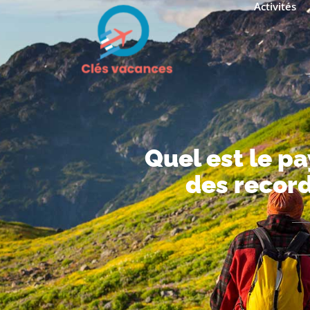
Activités
Quel est le p
des record