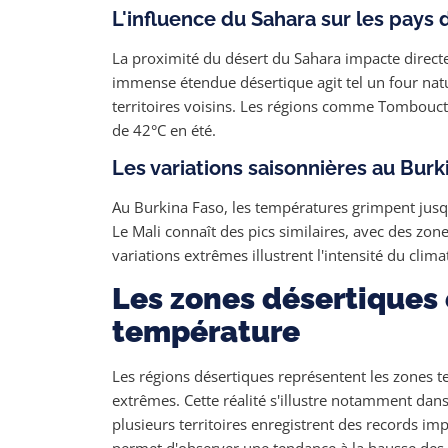
L'influence du Sahara sur les pays 
La proximité du désert du Sahara impacte directe
immense étendue désertique agit tel un four natu
territoires voisins. Les régions comme Tombouc
de 42°C en été.
Les variations saisonnières au Burk
Au Burkina Faso, les températures grimpent jusq
Le Mali connaît des pics similaires, avec des zon
variations extrêmes illustrent l'intensité du clima
Les zones désertiques 
température
Les régions désertiques représentent les zones te
extrêmes. Cette réalité s'illustre notamment dan
plusieurs territoires enregistrent des records i
permet d'observer une tendance à la hausse des